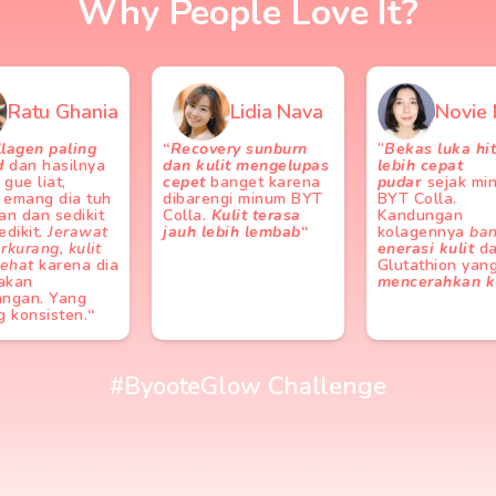
Why People Love It?
Ratu Ghania
Lidia Nava
Novie 
llagen paling
“
Recovery sunburn
“
Bekas luka hi
d
dan hasilnya
dan kulit mengelupas
lebih cepat
gue liat,
cepet
banget karena
puda
r
sejak mi
 emang dia tuh
dibarengi minum BYT
BYT Colla.
an dan sedikit
Colla.
Kulit terasa
Kandungan
edikit.
Jerawat
jauh lebih lembab
“
kolagennya
ba
rkurang, kulit
enerasi kulit
da
sehat
karena dia
Glutathion yan
akan
mencerahkan ku
angan. Yang
g konsisten.
“
#ByooteGlow Challenge