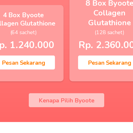
8 Box Byoot
Collagen
4 Box Byoote
Glutathione
llagen Glutathione
(64 sachet)
(128 sachet)
p. 1.240.000
Rp. 2.360.0
Pesan Sekarang
Pesan Sekarang
Kenapa Pilih Byoote