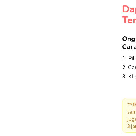
Da
Te
Ongk
Cara
1. Pi
2. Ca
3. Kli
**D
sam
jug
3 j