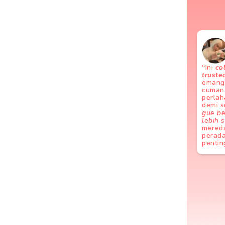
“
Ini
co
truste
emang 
cuman
perlah
demi s
gue be
lebih 
mered
perad
pentin