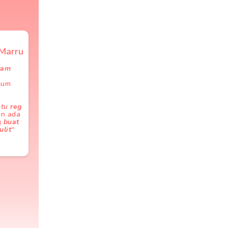
Marru
tam
num
ntu
reg
n ada
g
buat
lit
“